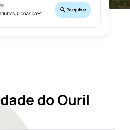
es
Pesquisar
 adultos, 0 criança
dade do Ouril