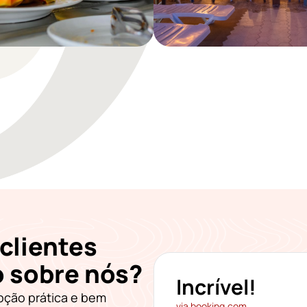
clientes
o sobre nós?
Incrível!
pção prática e bem
via booking.com